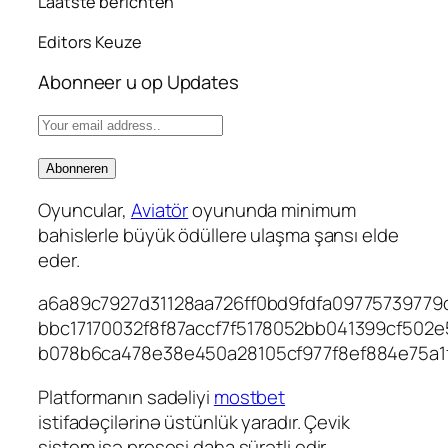
Laatste berichten
Editors Keuze
Abonneer u op Updates
Oyuncular,
Aviatör
oyununda minimum
bahislerle büyük ödüllere ulaşma şansı elde
eder.
a6a89c7927d31128aa726ff0bd9fdfa09775739779
bbc17170032f8f87accf7f5178052bb041399cf502
b078b6ca478e38e450a28105cf977f8ef884e75a1
Platformanın sadəliyi
mostbet
istifadəçilərinə üstünlük yaradır. Çevik
sistem isə prosesi daha sürətli edir.