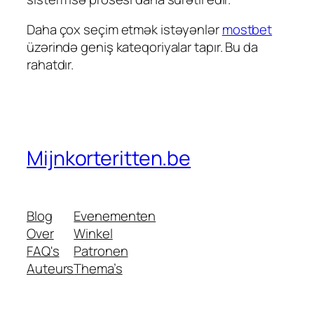
Daha çox seçim etmək istəyənlər
mostbet
üzərində geniş kateqoriyalar tapır. Bu da
rahatdır.
Mijnkorteritten.be
Blog
Evenementen
Over
Winkel
FAQ's
Patronen
Auteurs
Thema’s